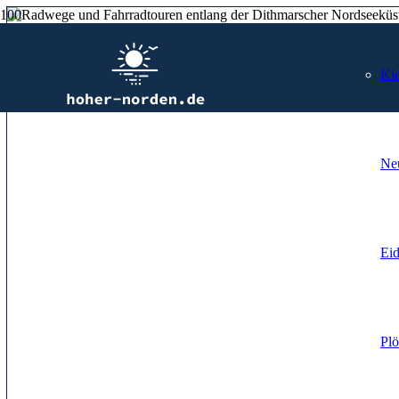
Kie
Ne
Ei
Plö