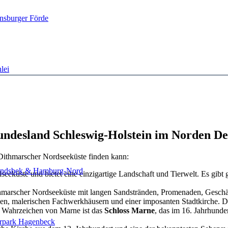
nsburger Förde
lei
undesland Schleswig-Holstein im Norden De
 Dithmarscher Nordseeküste finden kann:
ndsbek & Hamburg-Nord
dseeküste und bietet eine einzigartige Landschaft und Tierwelt. Es gi
thmarscher Nordseeküste mit langen Sandstränden, Promenaden, Geschä
ssen, malerischen Fachwerkhäusern und einer imposanten Stadtkirche. Di
es Wahrzeichen von Marne ist das
Schloss Marne
, das im 16. Jahrhund
erpark Hagenbeck