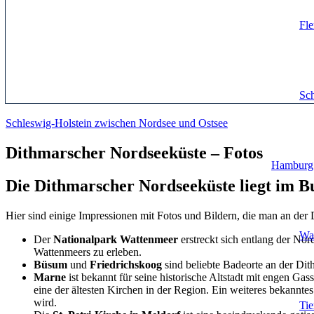
Fle
Sch
Schleswig-Holstein zwischen Nordsee und Ostsee
Dithmarscher Nordseeküste – Fotos
Hamburg
Die Dithmarscher Nordseeküste liegt im B
Hier sind einige Impressionen mit Fotos und Bildern, die man an der
Wa
Der
Nationalpark Wattenmeer
erstreckt sich entlang der Nor
Wattenmeers zu erleben.
Büsum
und
Friedrichskoog
sind beliebte Badeorte an der Di
Marne
ist bekannt für seine historische Altstadt mit engen Ga
eine der ältesten Kirchen in der Region. Ein weiteres bekannt
wird.
Ti