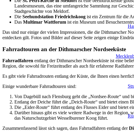
Die
St. Petri-Kirche in Meldorf
ist eine beeindruckende goti
Landesmuseum, das eine umfangreiche Sammlung zur Geschicht
Stadtgeschichte von Meldorf.
Die
Seehundstation Friedrichskoog
ist ein Zentrum für die A
Das
Multimar Wattforum
ist ein Museum und Besucherzentru
Ha
Das sind nur einige der vielen Impressionen, die die Dithmarscher Nor
entdecken gilt. Fotos und Bilder auf dieser Seite zeigen einige Eindrü
Fahrradtouren an der Dithmarscher Nordseeküste
Mecklen
Fahrradfahren
entlang der Dithmarscher Nordseeküste ist eine belie
Region, die sowohl für Freizeitradler als auch für erfahrene Radfahrer
Es gibt viele Fahrradrouten entlang der Küste, die Ihnen einen herrli
Str
Einige wunderbare Fahrradtouren sind:
Von Dagebüll nach Flensburg geht die „Nordsee-Route“ und bi
Entlang der Deiche führt die „Deich-Route“ und bietet einen B
Die „Eider-Route“ führt entlang des Flusses Eider und bietet e
Darüber hinaus gibt es viele weitere Radwege in der Region, 
Rü
das Naturschutzgebiet Wesselburener Koog führt.
Zusammenfassend lässt sich sagen, dass Fahrradfahren entlang der
Di