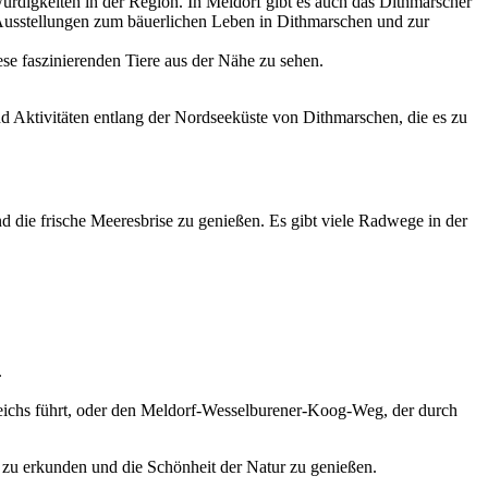
ürdigkeiten in der Region. In Meldorf gibt es auch das Dithmarscher
Ausstellungen zum bäuerlichen Leben in Dithmarschen und zur
se faszinierenden Tiere aus der Nähe zu sehen.
und Aktivitäten entlang der Nordseeküste von Dithmarschen, die es zu
nd die frische Meeresbrise zu genießen. Es gibt viele Radwege in der
.
deichs führt, oder den Meldorf-Wesselburener-Koog-Weg, der durch
n zu erkunden und die Schönheit der Natur zu genießen.