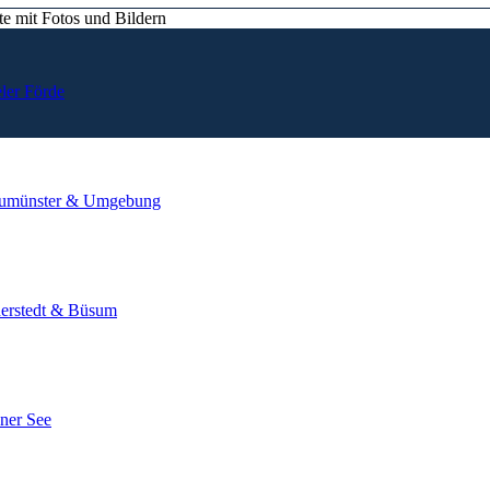
ler Förde
umünster & Umgebung
derstedt & Büsum
ner See