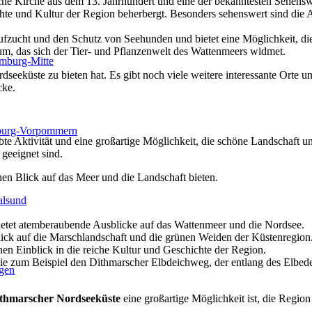
sche Kirche aus dem 13. Jahrhundert und eine der bekanntesten Sehensw
e und Kultur der Region beherbergt. Besonders sehenswert sind die 
ufzucht und den Schutz von Seehunden und bietet eine Möglichkeit, die
m, das sich der Tier- und Pflanzenwelt des Wattenmeers widmet.
mburg-Mitte
dseeküste zu bieten hat. Es gibt noch viele weitere interessante Orte 
cke.
burg-Vorpommern
bte Aktivität und eine großartige Möglichkeit, die schöne Landschaft u
 geeignet sind.
chen Blick auf das Meer und die Landschaft bieten.
alsund
etet atemberaubende Ausblicke auf das Wattenmeer und die Nordsee.
lick auf die Marschlandschaft und die grünen Weiden der Küstenregion
inen Einblick in die reiche Kultur und Geschichte der Region.
wie zum Beispiel den Dithmarscher Elbdeichweg, der entlang des Elbe
gen
thmarscher Nordseeküste
eine großartige Möglichkeit ist, die Regio