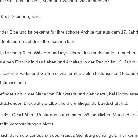
t, die sich aus Flüssen, Seen und Wäldern zusammensetzt.
Kreis Steinburg sind:
er der Elbe und ist bekannt für ihre schöne Architektur aus dem 17. Jahr
Bootstouren auf der Elbe machen kann.
dt, die von grünen Wäldern und idyllischen Flusslandschaften umgeben ist
einen Einblick in das Leben und Arbeiten in der Region im 19. Jahrhun
hre schönen Parks und Gärten sowie für ihre vielen historischen Gebäude
itnessstudio.
efindet sich in der Nähe von Glückstadt und dient dazu, bei Hochwasser
druckenden Blick auf die Elbe und die umliegende Landschaft hat.
t vielen Geschäften, Restaurants und einem wöchentlichen Markt. Hier 
elle Veranstaltungen bietet.
ie sich durch die Landschaft des Kreises Steinburg schlängelt. Hier k