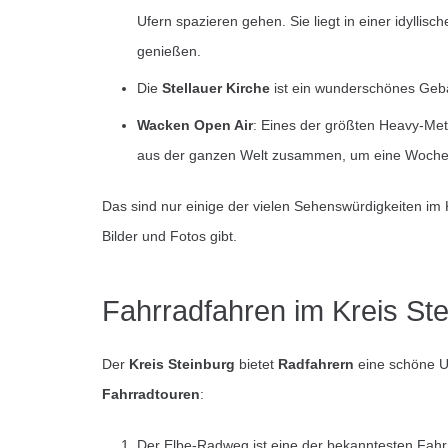
Ufern spazieren gehen. Sie liegt in einer idyll
genießen.
Die
Stellauer Kirche
ist ein wunderschönes Gebä
Wacken Open Air
: Eines der größten Heavy-Meta
aus der ganzen Welt zusammen, um eine Woche l
Das sind nur einige der vielen Sehenswürdigkeiten im K
Bilder und Fotos gibt.
Fahrradfahren im Kreis St
Der
Kreis Steinburg
bietet
Radfahrern
eine schöne Um
Fahrradtouren
:
Der Elbe-Radweg ist eine der bekanntesten Fahrr