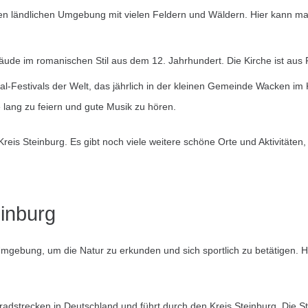
ischen ländlichen Umgebung mit vielen Feldern und Wäldern. Hier kann m
ude im romanischen Stil aus dem 12. Jahrhundert. Die Kirche ist aus 
l-Festivals der Welt, das jährlich in der kleinen Gemeinde Wacken im 
ang zu feiern und gute Musik zu hören.
reis Steinburg. Es gibt noch viele weitere schöne Orte und Aktivitäten
einburg
gebung, um die Natur zu erkunden und sich sportlich zu betätigen. Hie
adstrecken in Deutschland und führt durch den Kreis Steinburg. Die St