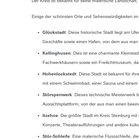
Der Kreis ist bekannt für seine malerische Landschaf
Einige der schönsten Orte und Sehenswürdigkeiten im 
Glückstadt
: Diese historische Stadt liegt am Uf
Geschäfte sowie einen Hafen, von dem aus man 
Kellinghusen
: Dies ist eine charmante Kleinsta
Fachwerkhäusern sowie ein Freilichtmuseum, das 
Hohenlockstedt
: Diese Stadt ist bekannt für i
mit einem Schwimmbad, einer Sauna und einem F
Störsperrwerk
: Dieses technische Meisterwerk b
Aussichtsplattform, von der aus man einen beein
Itzehoe
: Die größte Stadt im Kreis Steinburg mi
Konzerte, Theateraufführungen und andere kultur
Stör-Schleife
: Eine malerische Flussschleife, d