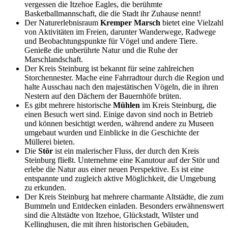
vergessen die Itzehoe Eagles, die berühmte
Basketballmannschaft, die die Stadt ihr Zuhause nennt!
Der Naturerlebnisraum
Kremper Marsch
bietet eine Vielzahl
von Aktivitäten im Freien, darunter Wanderwege, Radwege
und Beobachtungspunkte für Vögel und andere Tiere.
Genieße die unberührte Natur und die Ruhe der
Marschlandschaft.
Der Kreis Steinburg ist bekannt für seine zahlreichen
Storchennester. Mache eine Fahrradtour durch die Region und
halte Ausschau nach den majestätischen Vögeln, die in ihren
Nestern auf den Dächern der Bauernhöfe brüten.
Es gibt mehrere historische
Mühlen
im Kreis Steinburg, die
einen Besuch wert sind. Einige davon sind noch in Betrieb
und können besichtigt werden, während andere zu Museen
umgebaut wurden und Einblicke in die Geschichte der
Müllerei bieten.
Die
Stör
ist ein malerischer Fluss, der durch den Kreis
Steinburg fließt. Unternehme eine Kanutour auf der Stör und
erlebe die Natur aus einer neuen Perspektive. Es ist eine
entspannte und zugleich aktive Möglichkeit, die Umgebung
zu erkunden.
Der Kreis Steinburg hat mehrere charmante Altstädte, die zum
Bummeln und Entdecken einladen. Besonders erwähnenswert
sind die Altstädte von Itzehoe, Glückstadt, Wilster und
Kellinghusen, die mit ihren historischen Gebäuden,