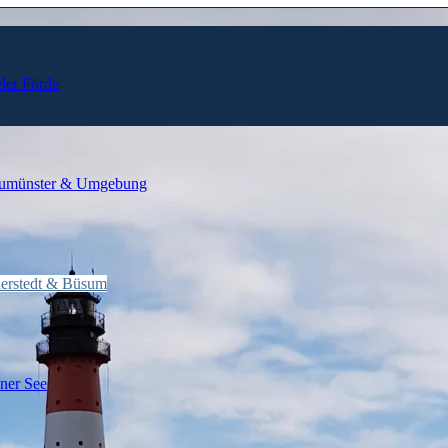
ler Förde
umünster & Umgebung
derstedt & Büsum
ner See