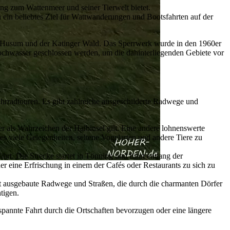
lung zum Wattenmeer und seiner Tierwelt bietet.
ch ein beliebtes Ziel für Wattwanderungen und Bootsfahrten auf der
r Husum und der Katinger Wald. Das Sperrwerk wurde in den 1960er
ochwasser geschlossen werden, um die dahinterliegenden Gebiete vor
Fahrradtouren. Es gibt zahlreiche ausgeschilderte Radwege und
r als Wahrzeichen der Halbinsel gilt. Eine andere lohnenswerte
s viele Gelegenheiten, seltene Vogelarten und andere Tiere zu
hrt. Die Strecke startet in Tönning und führt entlang der
r eine Erfrischung in einem der Cafés oder Restaurants zu sich zu
gut ausgebaute Radwege und Straßen, die durch die charmanten Dörfer
tigen.
spannte Fahrt durch die Ortschaften bevorzugen oder eine längere