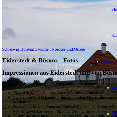
Fle
Sch
Schleswig-Holstein zwischen Nordsee und Ostsee
Eiderstedt & Büsum – Fotos
Hamburg
Impressionen aus Eiderstedt und von Büs
Hier gibt es einige Infos, Bilder, Fotos und Impressionen:
Wa
Eiderstedt ist eine Halbinsel an der Nordseeküste von Schlesw
Die Halbinsel ist bekannt für ihre idyllischen Dörfer, die vo
Wattenmeer
.
Zu den beliebtesten Orten auf Eiderstedt zählen das historisch
Altstadt sowie das Seebad St. Peter-Ording mit seinen endlo
Ti
Büsum ist eine Hafenstadt an der Nordsee, die ebenfalls in Schl