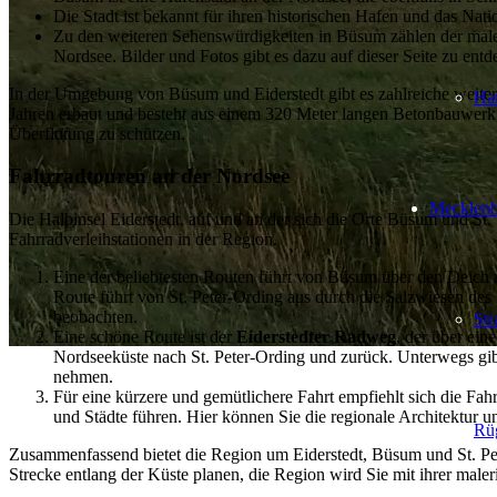
Die Stadt ist bekannt für ihren historischen Hafen und das Na
Zu den weiteren Sehenswürdigkeiten in Büsum zählen der male
Nordsee. Bilder und Fotos gibt es dazu auf dieser Seite zu entd
In der Umgebung von Büsum und Eiderstedt gibt es zahlreiche weite
Ha
Jahren erbaut und besteht aus einem 320 Meter langen Betonbauwerk,
Überflutung zu schützen.
Fahrradtouren an der Nordsee
Mecklen
Die Halbinsel Eiderstedt, auf und an der sich die Orte Büsum und St.
Fahrradverleihstationen in der Region.
Eine der beliebtesten Routen führt von Büsum über den Deich
Route führt von St. Peter-Ording aus durch die Salzwiesen des
beobachten.
Str
Eine schöne Route ist der
Eiderstedter Radweg
, der über ein
Nordseeküste nach St. Peter-Ording und zurück. Unterwegs gibt
nehmen.
Für eine kürzere und gemütlichere Fahrt empfiehlt sich die Fah
und Städte führen. Hier können Sie die regionale Architektur 
Rü
Zusammenfassend bietet die Region um Eiderstedt, Büsum und St. Pete
Strecke entlang der Küste planen, die Region wird Sie mit ihrer maler