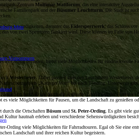
tionalpark-Zentrum
Multimar Wattforum
, das eine interaktive Ausstel
rische Familienpark und der
Büsumer Leuchtturm
. Die Stadt ist au
ecken.
re Sehenswürdigkeiten, darunter das
Eidersperrwerk
, das Schloss vo
mburg-Mitte
 das von zwei Sperrtoren flankiert wird. Diese können im Falle von H
burg-Vorpommern
 Peter-Ording befinden, bietet viele Möglichkeiten für eindrucksvolle 
 nach
Westerhever
. Dabei passiert man den Leuchtturm Westerhever, de
 Naturschutzgebiets „Katinger Watt“ bis nach Tönning. Unterwegs gibt e
alsund
e Länge von rund 40 km durch die idyllische Landschaft der Halbinsel fü
 es viele Möglichkeiten für Pausen, um die Landschaft zu genießen ode
rt durch die Ortschaften
Büsum
und
St. Peter-Ording
. Es gibt viele 
und Kultur hautnah erleben und verschiedene Sehenswürdigkeiten besich
gen
r-Ording viele Möglichkeiten für Fahrradtouren. Egal ob Sie eine ent
ischen Landschaft und ihrer reichen Kultur begeistern.