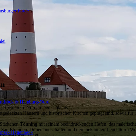
nsburger Förde
lei
um
ndsbek & Hamburg-Nord
ig-Holstein im Norden Deutschlands.
n reetgedeckten Häusern und historischen Kirchen geprägt sind, sowie f
e Städtchen
Tönning
mit seinem beeindruckenden Hafen, das malerisch
sen Sandstränden, Dünenlandschaften und dem bekannten Leuchtturm We
erpark Hagenbeck
eswig-Holstein liegt.