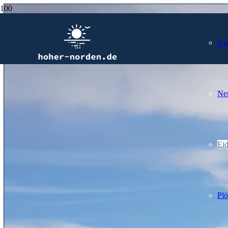
Kie
Ne
Ei
Plö