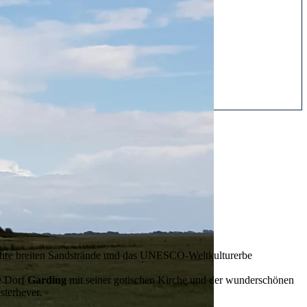
ür ihre breiten Sandstrände und das UNESCO-Weltkulturerbe
e Dorf
Garding
mit seiner gotischen Kirche und der wunderschönen
sterhever.