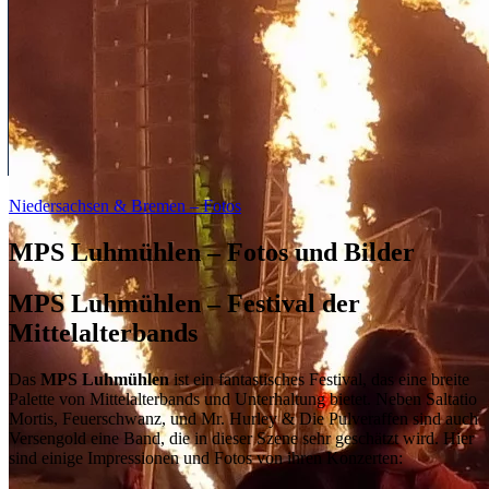
Niedersachsen & Bremen – Fotos
MPS Luhmühlen – Fotos und Bilder
MPS Luhmühlen – Festival der
Mittelalterbands
Das
MPS Luhmühlen
ist ein fantastisches Festival, das eine breite
Palette von Mittelalterbands und Unterhaltung bietet. Neben Saltatio
Mortis, Feuerschwanz, und Mr. Hurley & Die Pulveraffen sind auch
Versengold eine Band, die in dieser Szene sehr geschätzt wird. Hier
sind einige Impressionen und Fotos von ihren Konzerten: