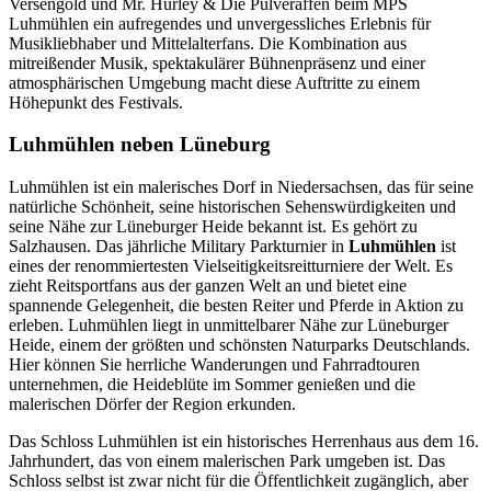
Versengold und Mr. Hurley & Die Pulveraffen beim MPS
Luhmühlen ein aufregendes und unvergessliches Erlebnis für
Musikliebhaber und Mittelalterfans. Die Kombination aus
mitreißender Musik, spektakulärer Bühnenpräsenz und einer
atmosphärischen Umgebung macht diese Auftritte zu einem
Höhepunkt des Festivals.
Luhmühlen neben Lüneburg
Luhmühlen ist ein malerisches Dorf in Niedersachsen, das für seine
natürliche Schönheit, seine historischen Sehenswürdigkeiten und
seine Nähe zur Lüneburger Heide bekannt ist. Es gehört zu
Salzhausen. Das jährliche Military Parkturnier in
Luhmühlen
ist
eines der renommiertesten Vielseitigkeitsreitturniere der Welt. Es
zieht Reitsportfans aus der ganzen Welt an und bietet eine
spannende Gelegenheit, die besten Reiter und Pferde in Aktion zu
erleben. Luhmühlen liegt in unmittelbarer Nähe zur Lüneburger
Heide, einem der größten und schönsten Naturparks Deutschlands.
Hier können Sie herrliche Wanderungen und Fahrradtouren
unternehmen, die Heideblüte im Sommer genießen und die
malerischen Dörfer der Region erkunden.
Das Schloss Luhmühlen ist ein historisches Herrenhaus aus dem 16.
Jahrhundert, das von einem malerischen Park umgeben ist. Das
Schloss selbst ist zwar nicht für die Öffentlichkeit zugänglich, aber