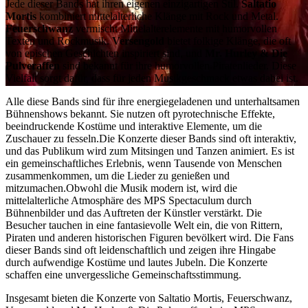
Jede dieser Bands hat ihren eigenen einzigartigen Stil.
Saltatio
Mortis
kombiniert mittelalterliche Klänge mit Rock und Metal.
Feuerschwanz
vermischt Mittelalterelemente mit humorvollen
Texten und Rockmusik.
Versengold
bietet folkige Klänge, die oft
von epischen Geschichten inspiriert sind, und
Mr. Hurley & Die
Pulveraffen
sind bekannt für ihre humorvollen Piratenlieder. Diese
Vielfalt sorgt dafür, dass für jeden Musikgeschmack etwas dabei ist.
Alle diese Bands sind für ihre energiegeladenen und unterhaltsamen
Bühnenshows bekannt. Sie nutzen oft pyrotechnische Effekte,
beeindruckende Kostüme und interaktive Elemente, um die
Zuschauer zu fesseln.Die Konzerte dieser Bands sind oft interaktiv,
und das Publikum wird zum Mitsingen und Tanzen animiert. Es ist
ein gemeinschaftliches Erlebnis, wenn Tausende von Menschen
zusammenkommen, um die Lieder zu genießen und
mitzumachen.Obwohl die Musik modern ist, wird die
mittelalterliche Atmosphäre des MPS Spectaculum durch
Bühnenbilder und das Auftreten der Künstler verstärkt. Die
Besucher tauchen in eine fantasievolle Welt ein, die von Rittern,
Piraten und anderen historischen Figuren bevölkert wird. Die Fans
dieser Bands sind oft leidenschaftlich und zeigen ihre Hingabe
durch aufwendige Kostüme und lautes Jubeln. Die Konzerte
schaffen eine unvergessliche Gemeinschaftsstimmung.
Insgesamt bieten die Konzerte von Saltatio Mortis, Feuerschwanz,