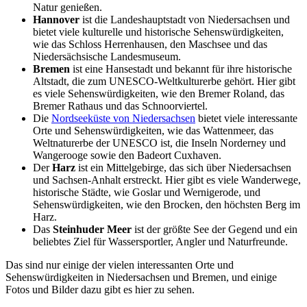
Natur genießen.
Hannover
ist die Landeshauptstadt von Niedersachsen und
bietet viele kulturelle und historische Sehenswürdigkeiten,
wie das Schloss Herrenhausen, den Maschsee und das
Niedersächsische Landesmuseum.
Bremen
ist eine Hansestadt und bekannt für ihre historische
Altstadt, die zum UNESCO-Weltkulturerbe gehört. Hier gibt
es viele Sehenswürdigkeiten, wie den Bremer Roland, das
Bremer Rathaus und das Schnoorviertel.
Die
Nordseeküste von Niedersachsen
bietet viele interessante
Orte und Sehenswürdigkeiten, wie das Wattenmeer, das
Weltnaturerbe der UNESCO ist, die Inseln Norderney und
Wangerooge sowie den Badeort Cuxhaven.
Der
Harz
ist ein Mittelgebirge, das sich über Niedersachsen
und Sachsen-Anhalt erstreckt. Hier gibt es viele Wanderwege,
historische Städte, wie Goslar und Wernigerode, und
Sehenswürdigkeiten, wie den Brocken, den höchsten Berg im
Harz.
Das
Steinhuder Meer
ist der größte See der Gegend und ein
beliebtes Ziel für Wassersportler, Angler und Naturfreunde.
Das sind nur einige der vielen interessanten Orte und
Sehenswürdigkeiten in Niedersachsen und Bremen, und einige
Fotos und Bilder dazu gibt es hier zu sehen.