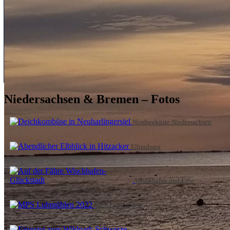
Niedersachsen & Bremen – Fotos
Nordseeküste Niedersachsen
Elbradweg
Wischhafen und Elbe
MPS Luhmühlen