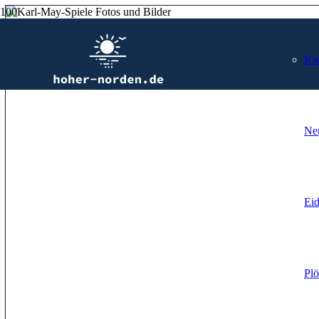
Kie
Ne
Ei
Plö