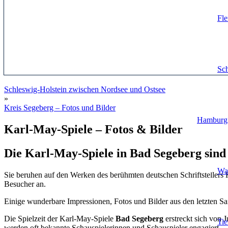
Fle
Sch
Schleswig-Holstein zwischen Nordsee und Ostsee
»
Kreis Segeberg – Fotos und Bilder
Hamburg
Karl-May-Spiele – Fotos & Bilder
Die Karl-May-Spiele in Bad Segeberg sind 
Wa
Sie beruhen auf den Werken des berühmten deutschen Schriftstellers K
Besucher an.
Einige wunderbare Impressionen, Fotos und Bilder aus den letzten Sai
Die Spielzeit der Karl-May-Spiele
Bad Segeberg
erstreckt sich von 
Ti
werden oft bekannte Schauspielerinnen und Schauspieler engagiert.