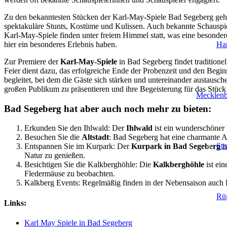
Zu den bekanntesten Stücken der Karl-May-Spiele Bad Segeberg geh
spektakuläre Stunts, Kostüme und Kulissen. Auch bekannte Schauspie
Karl-May-Spiele finden unter freiem Himmel statt, was eine besond
Ha
hier ein besonderes Erlebnis haben.
Zur Premiere der
Karl-May-Spiele
in Bad Segeberg findet traditionel
Feier dient dazu, das erfolgreiche Ende der Probenzeit und den Begin
begleitet, bei dem die Gäste sich stärken und untereinander austausch
großen Publikum zu präsentieren und ihre Begeisterung für das Stück u
Mecklen
Bad Segeberg hat aber auch noch mehr zu bieten:
Erkunden Sie den Ihlwald: Der
Ihlwald
ist ein wunderschöner 
Besuchen Sie die
Altstadt
: Bad Segeberg hat eine charmante A
Str
Entspannen Sie im Kurpark: Der
Kurpark in Bad Segeberg
is
Natur zu genießen.
Besichtigen Sie die Kalkberghöhle: Die
Kalkberghöhle
ist ein
Fledermäuse zu beobachten.
Kalkberg Events: Regelmäßig finden in der Nebensaison auch 
Rü
Links:
Karl May Spiele in Bad Segeberg