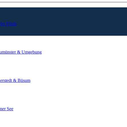
ler Förde
umünster & Umgebung
derstedt & Büsum
ner See