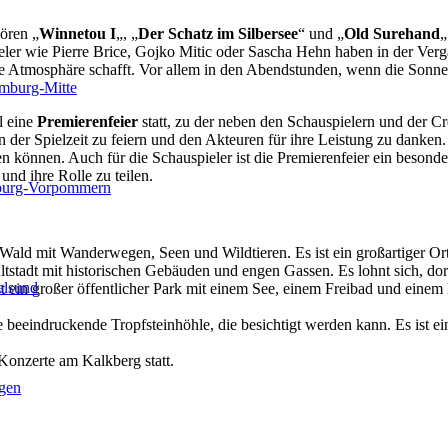
ören „
Winnetou I
„, „
Der Schatz im Silbersee
“ und „
Old Surehand
„
ler wie Pierre Brice, Gojko Mitic oder Sascha Hehn haben in der Ver
ere Atmosphäre schafft. Vor allem in den Abendstunden, wenn die Son
mburg-Mitte
l eine
Premierenfeier
statt, zu der neben den Schauspielern und der Cr
n der Spielzeit zu feiern und den Akteuren für ihre Leistung zu danken
en können. Auch für die Schauspieler ist die Premierenfeier ein besond
nd ihre Rolle zu teilen.
burg-Vorpommern
Wald mit Wanderwegen, Seen und Wildtieren. Es ist ein großartiger Ort
ltstadt mit historischen Gebäuden und engen Gassen. Es lohnt sich, do
alsund
t ein großer öffentlicher Park mit einem See, einem Freibad und einem 
e beeindruckende Tropfsteinhöhle, die besichtigt werden kann. Es ist ei
Konzerte am Kalkberg statt.
gen