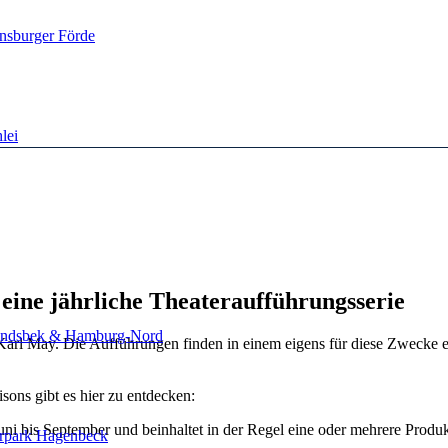
nsburger Förde
lei
eine jährliche Theateraufführungsserie
ndsbek & Hamburg-Nord
arl May. Die Aufführungen finden in einem eigens für diese Zwecke erri
sons gibt es hier zu entdecken:
Juni bis September und beinhaltet in der Regel eine oder mehrere Produk
erpark Hagenbeck